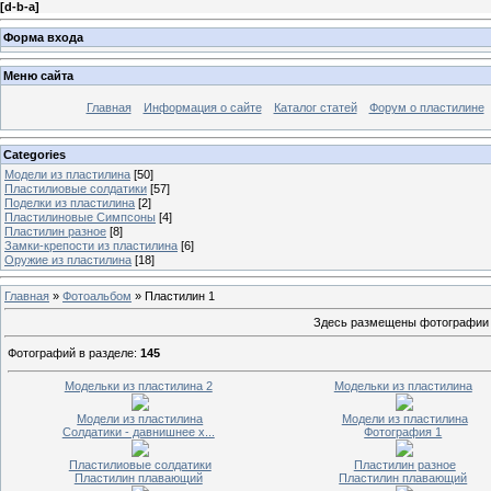
[
d-b-a
]
Форма входа
Меню сайта
Главная
Информация о сайте
Каталог статей
Форум о пластилине
Categories
Модели из пластилина
[50]
Пластилиовые солдатики
[57]
Поделки из пластилина
[2]
Пластилиновые Симпсоны
[4]
Пластилин разное
[8]
Замки-крепости из пластилина
[6]
Оружие из пластилина
[18]
Главная
»
Фотоальбом
» Пластилин 1
Здесь размещены фотографии п
Фотографий в разделе
:
145
Модельки из пластилина 2
Модельки из пластилина
Модели из пластилина
Модели из пластилина
Солдатики - давнишнее х...
Фотография 1
Пластилиовые солдатики
Пластилин разное
Пластилин плавающий
Пластилин плавающий